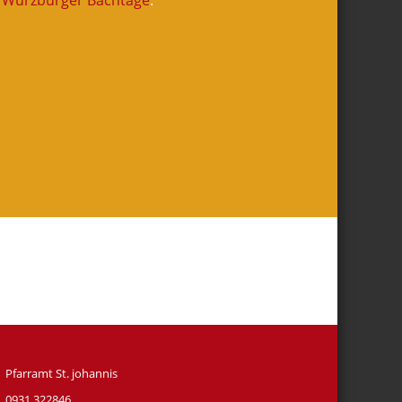
r
Würzburger Bachtage
.
Pfarramt St. johannis
0931 322846