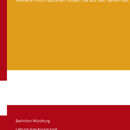
Weitere Informationen finden Sie auf den Seiten de
Bachchor Würzburg
Leitung Hae-Kyung Jung